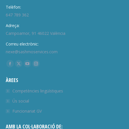
Telèfon:
647 789 362
Adreça:
Campoamor, 91 46022 València
Correu electrònic:
nexe@sashmoservices.com
Find us on:
Facebook
X
YouTube
Instagram
page
page
page
page
ÀREES
opens
opens
opens
opens
in
in
in
in
Competències lingüístiques
new
new
new
new
Ús social
window
window
window
window
Funcionariat GV
AMB LA COL·LABORACIÓ DE: