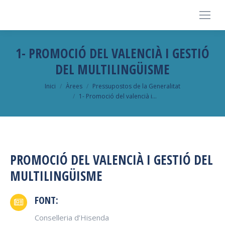
1- PROMOCIÓ DEL VALENCIÀ I GESTIÓ
DEL MULTILINGÜISME
You are here:
Inici
Àrees
Pressupostos de la Generalitat
1- Promoció del valencià i…
PROMOCIÓ DEL VALENCIÀ I GESTIÓ DEL
MULTILINGÜISME
FONT:
Conselleria d’Hisenda