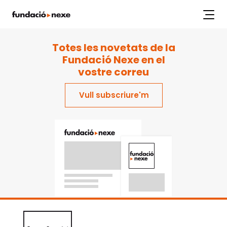
index.php
Labs
Projectes
Workshops
Articles
Publicacions
Totes les novetats de la
Fundació Nexe en el
vostre correu
Vull subscriure'm