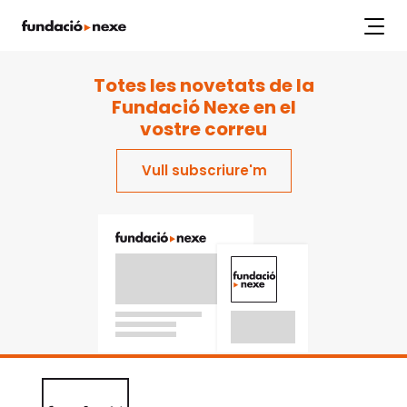
index.php
Labs
Projectes
Workshops
Articles
Publicacions
Totes les novetats de la
Fundació Nexe en el
vostre correu
Vull subscriure'm