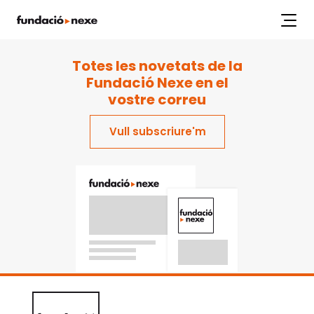
index.php
Labs
Projectes
Workshops
Articles
Publicacions
Totes les novetats de la
Fundació Nexe en el
vostre correu
Vull subscriure'm