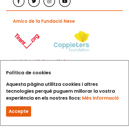
Amics de la Fundació Nexe
Amb la col·laboració de
Política de cookies
Aquesta pàgina utilitza cookies i altres
tecnologies perquè puguem millorar la vostra
experiència en els nostres llocs:
Més informació
Avís legal i condicions d’ús
Política de privacitat
Accepte
Política de cookies
Made while eating
by S I R O P P E