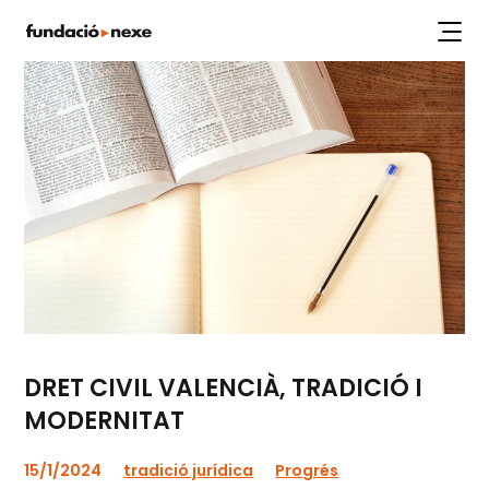
Labs
Projectes
Workshops
Articles
Publicacions
DRET CIVIL VALENCIÀ, TRADICIÓ I
MODERNITAT
15/1/2024
tradició jurídica
Progrés