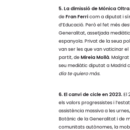
5. La dimissió de Mónica Oltra
de
Fran Ferri
com a diputat i sín
d’Educació. Però el fet més des
Generalitat, assetjada mediàt
espanyola. Privat de la seua po
van ser les que van vaticinar el
partit, de
Mireia Mollà
. Malgrat
seu mediàtic diputat a Madrid c
día te quiero más.
6. El canvi de cicle en 2023.
El 
els valors progressistes i l’es
assistència massiva a les urnes
Botànic de la Generalitat i de m
comunitats autònomes, la mobil