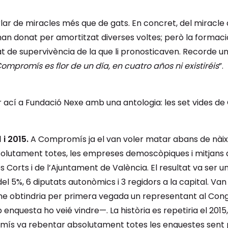
arlar de miracles més que de gats. En concret, del miracle 
han donat per amortitzat diverses voltes; però la formació
de supervivència de la que li pronosticaven. Recorde una v
ompromís es flor de un día, en cuatro años ni existiréis
”.
ar ací a Fundació Nexe amb una antologia: les set vides d
 i 2015.
A Compromís ja el van voler matar abans de nàixe
bsolutament totes, les empreses demoscòpiques i mitjans
es Corts i de l’Ajuntament de València. El resultat va ser
el 5%, 6 diputats autonòmics i 3 regidors a la capital. Va
me obtindria per primera vegada un representant al Congr
questa ho veié vindre—. La història es repetiria el 2015, 
mís va rebentar absolutament totes les enquestes sent 