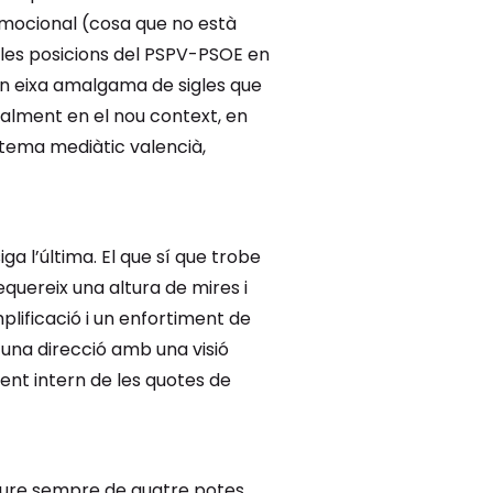
 emocional (cosa que no està
e les posicions del PSPV-PSOE en
e en eixa amalgama de sigles que
alment en el nou context, en
stema mediàtic valencià,
a l’última. El que sí que trobe
equereix una altura de mires i
plificació i un enfortiment de
, una direcció amb una visió
ent intern de les quotes de
caure sempre de quatre potes.