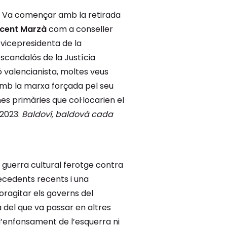
. Va començar amb la retirada
icent Marzà
com a conseller
 vicepresidenta de la
candalós de la Justícia
ó valencianista, moltes veus
, amb la marxa forçada pel seu
es primàries que col·locarien el
 2023:
Baldoví, baldovà cada
 guerra cultural ferotge contra
recedents recents i una
oragitar els governs del
a del que va passar en altres
l’enfonsament de l’esquerra ni