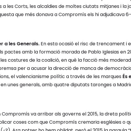
 les Corts, les alcaldies de moltes ciutats mitjanes i la jo
nquesta que més donava a Compromís els hi adjudicava 6
 a les Generals.
En esta ocasió el risc de trencament i e
. Els pactes amb la formació morada de Pablo Iglesias en 
es costures de la coalició, en què la facció més moderada
premsa per a acusar la direcció de manca de democràcia 
cions, el valencianisme polític a través de les marques
És 
ric en unes generals, amb quatre diputats taronges a Madr
Compromís va arribar als governs el 2015, la dreta polít
publicar coses com que Compromís cremaria esglésies o que
(¿?). Ara potser ho hem oblidat, però el 2015 la paraula “tr