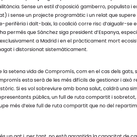
litància. Sense un estil d’oposició gamberro, populista i
itat) i sense un projecte programàtic i un relat que super
-perifèria i dalt-baix, la coalició corre risc d’aigualir-s
 ha permés que Sánchez siga president d’Espanya, especi
à exclusivament a Madrid i en el pràcticament mort ecosi
at i distorsionat sistemàticament.
 la setena vida de Compromís, com en el cas dels gats, sig
promís esta serà de les més difícils de gestionar i això r
òric. Si es vol sobreviure amb bona salut, caldrà una sim
representants públics, un full de ruta compartit i sobretot
pe més d’eixe full de ruta compartit que no del repartim
s un gat i, per tant, no està garantida la capacitat de 