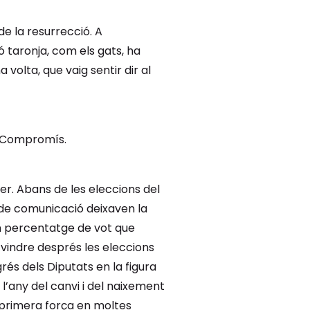
de la resurrecció. A
 taronja, com els gats, ha
olta, que vaig sentir dir al
e Compromís.
r. Abans de les eleccions del
 de comunicació deixaven la
 un percentatge de vot que
n vindre després les eleccions
és dels Diputats en la figura
l’any del canvi i del naixement
primera força en moltes