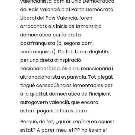
valencianista, com la Unió Democràtica
del País Valencià o el Partit Demòcrata
Liberal del País Valencià, foren
arraconats als inicis de la transició
democràtica per la dreta
postfranquista (o, segons com,
neofranquista). De fet, foren deglutits
per una dreta d’inspiració
nacionalcatòlica, és a dir, reaccionària i
ultranacionalista espanyola. Tot plegat
tingué conseqüències lamentables per
a la qualitat democràtica de l’incipient
autogovern valencià, que encara
estem pagant a hores d’ara.
Perquè, de fet, ¿qui és
radical
en aquest
estat? A parer meu, el PP ho és en el