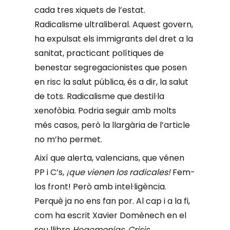
cada tres xiquets de l’estat.
Radicalisme ultraliberal. Aquest govern,
ha expulsat els immigrants del dret a la
sanitat, practicant polítiques de
benestar segregacionistes que posen
en risc la salut pública, és a dir, la salut
de tots. Radicalisme que destil·la
xenofòbia. Podria seguir amb molts
més casos, però la llargària de l’article
no m’ho permet.
Així que alerta, valencians, que vénen
PP i C’s,
¡
que vienen los radicales!
Fem-
los front! Però amb intel·ligència.
Perquè ja no ens fan por. Al cap i a la fi,
com ha escrit Xavier Domènech en el
seu llibre
Hegemonías. Crisis,