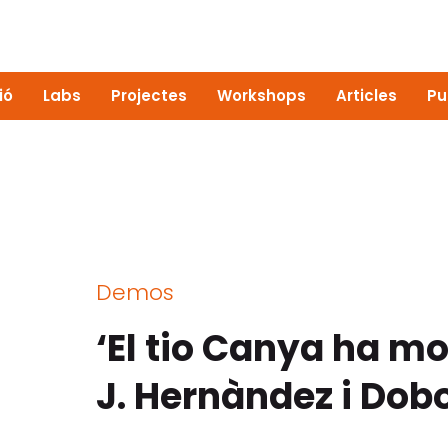
ió
Labs
Projectes
Workshops
Articles
Pu
Demos
‘El tio Canya ha mo
J. Hernàndez i Do