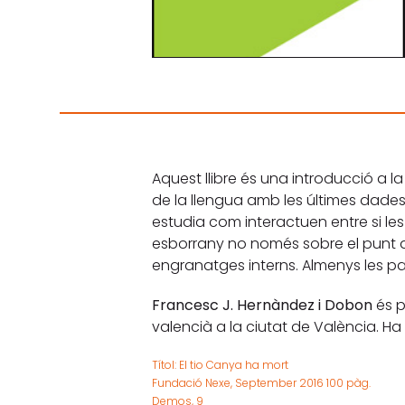
Aquest llibre és una introducció a l
de la llengua amb les últimes dade
estudia com interactuen entre si les 
esborrany no només sobre el punt d
engranatges interns. Almenys les p
Francesc J. Hernàndez i Dobon
és p
valencià a la ciutat de València. Ha 
Títol: El tio Canya ha mort
Fundació Nexe, September 2016 100 pàg.
Demos, 9