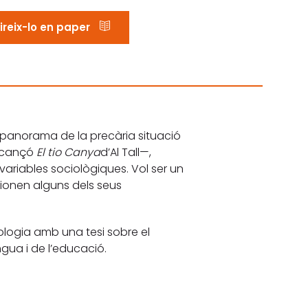
reix-lo en paper
n panorama de la precària situació
a cançó
El tio Canya
d’Al Tall—,
 variables sociològiques. Vol ser un
cionen alguns dels seus
ologia amb una tesi sobre el
ngua i de l’educació.