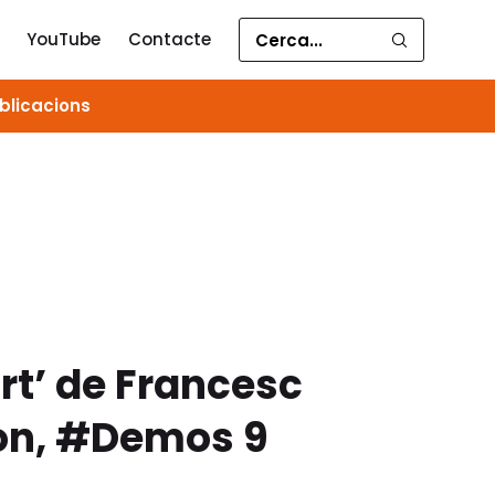
YouTube
Contacte
blicacions
rt’ de Francesc
bon, #Demos 9