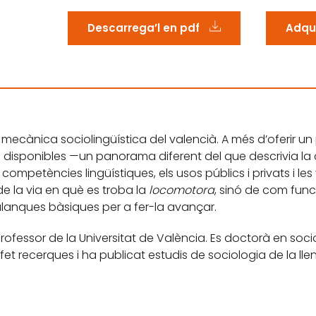
Descarrega’l en pdf
Adqui
a mecànica sociolingüística del valencià. A més d’oferir u
s disponibles —un panorama diferent del que descrivia l
competències lingüístiques, els usos públics i privats i les
e la via en què es troba la
locomotora
, sinó de com fun
alanques bàsiques per a fer-la avançar.
rofessor de la Universitat de València. Es doctorà en soci
fet recerques i ha publicat estudis de sociologia de la lle