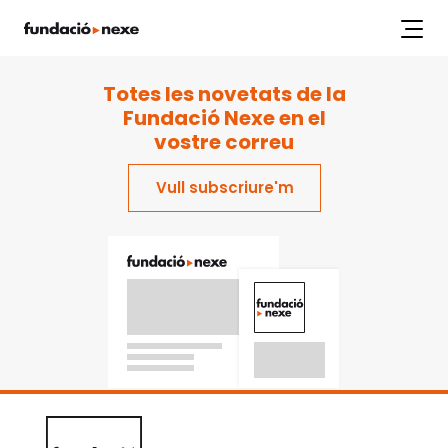
index.php
Labs
Projectes
Workshops
Articles
Publicacions
Totes les novetats de la
Fundació Nexe en el
vostre correu
Vull subscriure'm