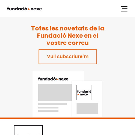
index.php
Labs
Projectes
Workshops
Articles
Publicacions
Totes les novetats de la
Fundació Nexe en el
vostre correu
Vull subscriure'm