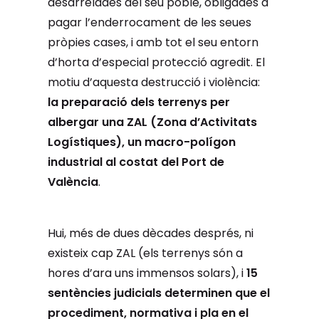
desarrelades del seu poble, obligades a
pagar l’enderrocament de les seues
pròpies cases, i amb tot el seu entorn
d’horta d’especial protecció
agredit
. El
motiu d’aquesta destrucció i violència:
la preparació dels terrenys per
albergar una
ZAL
(Zona d’Activitats
Logístiques),
un macro
-polígon
industrial al costat del Port de
València
.
Hui, més de dues dècades després, ni
existeix cap
ZAL
(els terrenys són a
hores d’ara uns immensos solars), i
15
sentències judicials determinen que el
procediment, normativa i pla en el