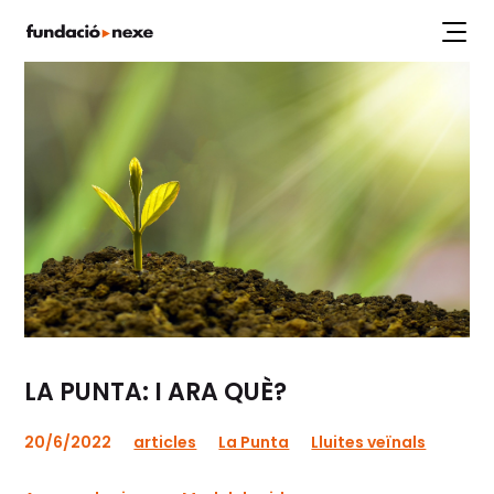
Labs
Projectes
Workshops
Articles
Publicacions
LA PUNTA: I ARA QUÈ?
20/6/2022
articles
La Punta
Lluites veïnals