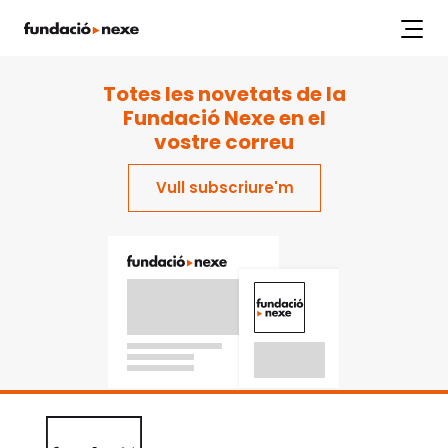
index.php
Labs
Projectes
Workshops
Articles
Publicacions
Totes les novetats de la
Fundació Nexe en el
vostre correu
Vull subscriure'm